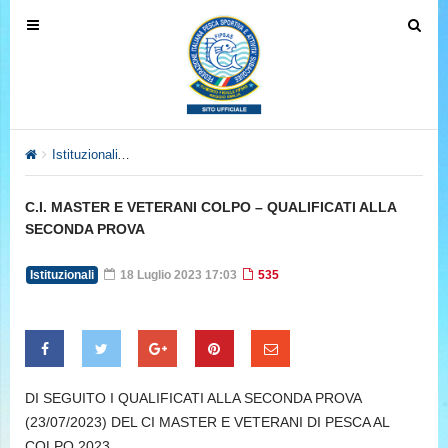
T
T
o
o
g
g
g
g
l
l
e
e
Istituzionali
C.I. MASTER E VETERANI COLPO – QUALIFICATI
n
n
a
a
C.I. MASTER E VETERANI COLPO – QUALIFICATI ALLA
v
v
SECONDA PROVA
i
i
g
g
Istituzionali
18 Luglio 2023 17:03
535
a
a
t
t
i
i
o
o
n
n
DI SEGUITO I QUALIFICATI ALLA SECONDA PROVA
(23/07/2023) DEL CI MASTER E VETERANI DI PESCA AL
COLPO 2023