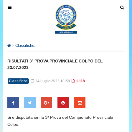
T
T
o
o
g
g
g
g
l
l
e
e
Classifiche
RISULTATI 3ª PROVA PROVINCIALE COLPO DEL 23.
n
n
a
a
RISULTATI 3ª PROVA PROVINCIALE COLPO DEL
v
v
23.07.2023
i
i
g
g
Classifiche
24 Luglio 2023 18:58
1.118
a
a
t
t
i
i
o
o
n
n
Si é disputata ieri la 3ª Prova del Campionato Provinciale
Colpo.