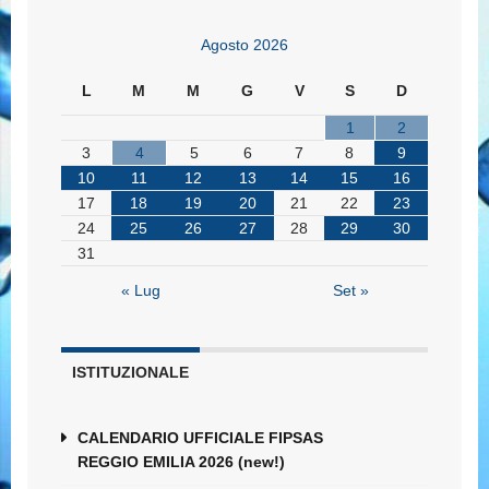
Agosto 2026
L
M
M
G
V
S
D
1
2
3
4
5
6
7
8
9
10
11
12
13
14
15
16
17
18
19
20
21
22
23
24
25
26
27
28
29
30
31
« Lug
Set »
ISTITUZIONALE
CALENDARIO UFFICIALE FIPSAS
REGGIO EMILIA 2026 (new!)