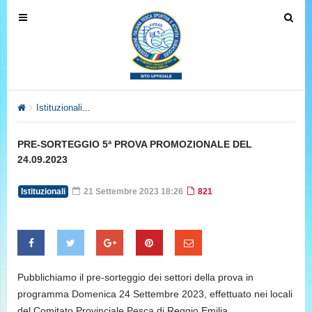
T
T
o
o
g
g
g
g
l
l
e
e
Istituzionali
PRE-SORTEGGIO 5ª PROVA PROMOZIONALE DEL 2
n
n
a
a
PRE-SORTEGGIO 5ª PROVA PROMOZIONALE DEL
v
v
24.09.2023
i
i
g
g
Istituzionali
21 Settembre 2023 18:26
821
a
a
t
t
i
i
o
o
n
n
Pubblichiamo il pre-sorteggio dei settori della prova in
programma Domenica 24 Settembre 2023, effettuato nei locali
del Comitato Provinciale Pesca di Reggio Emilia.