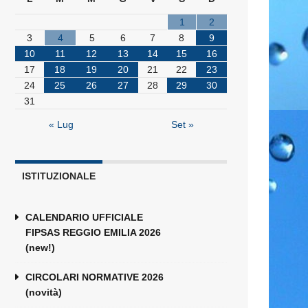
1
2
3
4
5
6
7
8
9
10
11
12
13
14
15
16
17
18
19
20
21
22
23
24
25
26
27
28
29
30
31
« Lug
Set »
ISTITUZIONALE
CALENDARIO UFFICIALE
FIPSAS REGGIO EMILIA 2026
(new!)
CIRCOLARI NORMATIVE 2026
(novità)