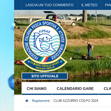
LASCIA UN TUO COMMENTO
IL METEO
PI
CHI SIAMO
CALENDARIO GARE
CLA
Regolamenti
CLUB AZZURRO COLPO 2024