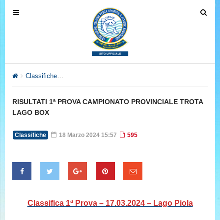
T
T
o
o
g
g
g
g
l
l
e
e
Classifiche
RISULTATI 1ª PROVA CAMPIONATO PROVINCIALE
n
n
a
a
RISULTATI 1ª PROVA CAMPIONATO PROVINCIALE TROTA
v
v
LAGO BOX
i
i
g
g
Classifiche
18 Marzo 2024 15:57
595
a
a
t
t
i
i
o
o
n
n
Classifica 1ª Prova – 17.03.2024 – Lago Piola