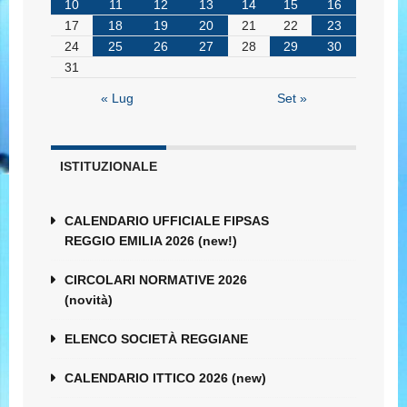
10
11
12
13
14
15
16
17
18
19
20
21
22
23
24
25
26
27
28
29
30
31
« Lug
Set »
ISTITUZIONALE
CALENDARIO UFFICIALE FIPSAS
REGGIO EMILIA 2026 (new!)
CIRCOLARI NORMATIVE 2026
(novità)
ELENCO SOCIETÀ REGGIANE
CALENDARIO ITTICO 2026 (new)