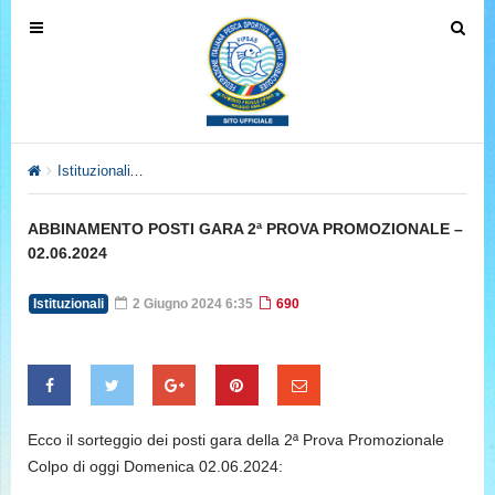
T
T
o
o
g
g
g
g
l
l
e
e
Istituzionali
ABBINAMENTO POSTI GARA 2ª PROVA PROMOZION
n
n
a
a
ABBINAMENTO POSTI GARA 2ª PROVA PROMOZIONALE –
v
v
02.06.2024
i
i
g
g
Istituzionali
2 Giugno 2024 6:35
690
a
a
t
t
i
i
o
o
n
n
Ecco il sorteggio dei posti gara della 2ª Prova Promozionale
Colpo di oggi Domenica 02.06.2024: