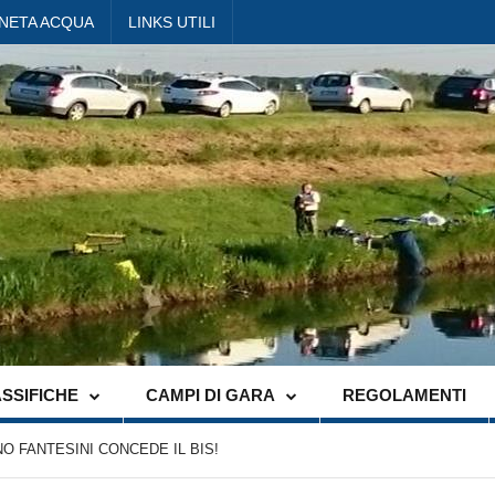
ANETA ACQUA
LINKS UTILI
SSIFICHE
CAMPI DI GARA
REGOLAMENTI
O FANTESINI CONCEDE IL BIS!