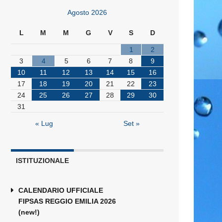
Agosto 2026
L
M
M
G
V
S
D
1
2
3
4
5
6
7
8
9
10
11
12
13
14
15
16
17
18
19
20
21
22
23
24
25
26
27
28
29
30
31
« Lug
Set »
ISTITUZIONALE
CALENDARIO UFFICIALE
FIPSAS REGGIO EMILIA 2026
(new!)