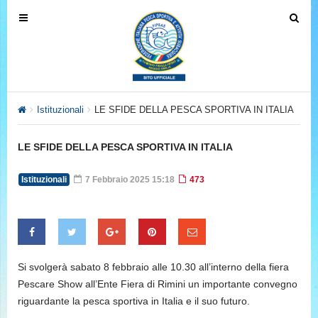
T
T
o
o
g
g
g
g
l
l
e
e
Istituzionali
LE SFIDE DELLA PESCA SPORTIVA IN ITALIA
n
n
a
a
LE SFIDE DELLA PESCA SPORTIVA IN ITALIA
v
v
i
i
Istituzionali
7 Febbraio 2025 15:18
473
g
g
a
a
t
t
i
i
o
o
Si svolgerà sabato 8 febbraio alle 10.30 all’interno della fiera
n
n
Pescare Show all’Ente Fiera di Rimini un importante convegno
riguardante la pesca sportiva in Italia e il suo futuro.