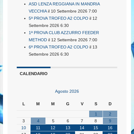
ASD LENZA REGGIANA IN MANDRIA
VECCHIA
il 10 Settembre 2026 7:00
5ª PROVA TROFEO A2 COLPO
il 12
Settembre 2026 6:30
1ª PROVA CLUB AZZURRO FEEDER
METHOD
il 12 Settembre 2026 7:00
6ª PROVA TROFEO A2 COLPO
il 13
Settembre 2026 6:30
CALENDARIO
Agosto 2026
L
M
M
G
V
S
D
1
2
3
4
5
6
7
8
9
10
11
12
13
14
15
16