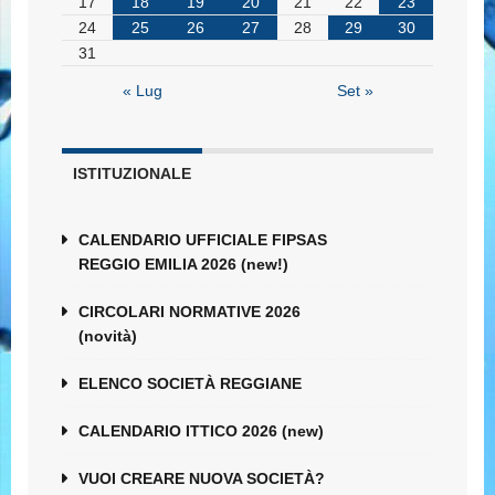
17
18
19
20
21
22
23
24
25
26
27
28
29
30
31
« Lug
Set »
ISTITUZIONALE
CALENDARIO UFFICIALE FIPSAS
REGGIO EMILIA 2026 (new!)
CIRCOLARI NORMATIVE 2026
(novità)
ELENCO SOCIETÀ REGGIANE
CALENDARIO ITTICO 2026 (new)
VUOI CREARE NUOVA SOCIETÀ?