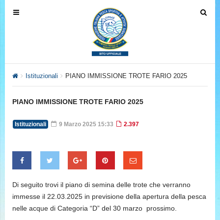
T
T
o
o
g
g
g
g
l
l
e
e
Istituzionali
PIANO IMMISSIONE TROTE FARIO 2025
n
n
a
a
PIANO IMMISSIONE TROTE FARIO 2025
v
v
i
i
Istituzionali
9 Marzo 2025 15:33
2.397
g
g
a
a
t
t
i
i
o
o
Di seguito trovi il piano di semina delle trote che verranno
n
n
immesse il 22.03.2025 in previsione della apertura della pesca
nelle acque di Categoria “D” del 30 marzo prossimo.