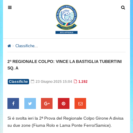
T
T
o
o
g
g
g
g
l
l
e
e
Classifiche
2ª REGIONALE COLPO: VINCE LA BASTIGLIA TUBE
n
n
a
a
2ª REGIONALE COLPO: VINCE LA BASTIGLIA TUBERTINI
v
v
SQ. A
i
i
g
g
Classifiche
23 Giugno 2025 15:04
1.192
a
a
t
t
i
i
o
o
n
n
Si é svolta ieri la 2ª Prova del Regionale Colpo Girone A divisa
su due zone (Fiuma Rolo e Lama Ponte Ferro/Samice).