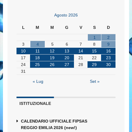
Agosto 2026
L
M
M
G
V
S
D
1
2
3
4
5
6
7
8
9
10
11
12
13
14
15
16
17
18
19
20
21
22
23
24
25
26
27
28
29
30
31
« Lug
Set »
ISTITUZIONALE
CALENDARIO UFFICIALE FIPSAS
REGGIO EMILIA 2026 (new!)