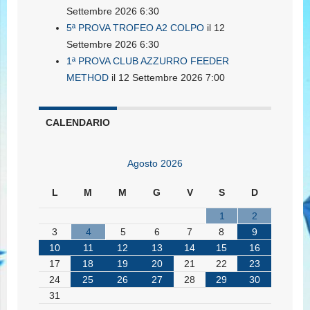
Settembre 2026 6:30
5ª PROVA TROFEO A2 COLPO
il 12
Settembre 2026 6:30
1ª PROVA CLUB AZZURRO FEEDER
METHOD
il 12 Settembre 2026 7:00
CALENDARIO
Agosto 2026
L
M
M
G
V
S
D
1
2
3
4
5
6
7
8
9
10
11
12
13
14
15
16
17
18
19
20
21
22
23
24
25
26
27
28
29
30
31