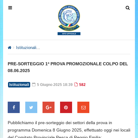
T
T
o
o
g
g
g
g
l
l
e
e
Istituzionali
PRE-SORTEGGIO 1ª PROVA PROMOZIONALE COLPO
n
n
a
a
PRE-SORTEGGIO 1ª PROVA PROMOZIONALE COLPO DEL
v
v
08.06.2025
i
i
g
g
Istituzionali
5 Giugno 2025 18:39
582
a
a
t
t
i
i
o
o
n
n
Pubblichiamo il pre-sorteggio dei settori della prova in
programma Domenica 8 Giugno 2025, effettuato oggi nei locali
del Comitato Provinciale Pesca di Reggio Emilia: