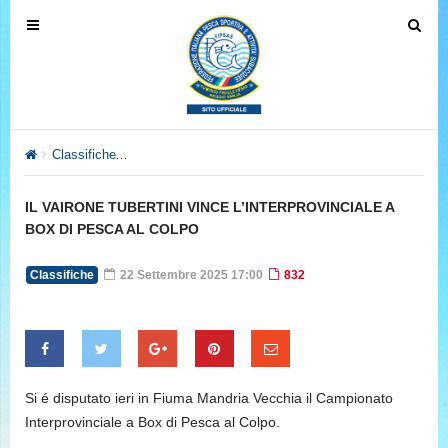
T
T
o
o
g
g
g
g
l
l
e
e
Classifiche
IL VAIRONE TUBERTINI VINCE L’INTERPROVINCIA
n
n
a
a
IL VAIRONE TUBERTINI VINCE L’INTERPROVINCIALE A
v
v
BOX DI PESCA AL COLPO
i
i
g
g
Classifiche
22 Settembre 2025 17:00
832
a
a
t
t
i
i
o
o
n
n
Si é disputato ieri in Fiuma Mandria Vecchia il Campionato
Interprovinciale a Box di Pesca al Colpo.