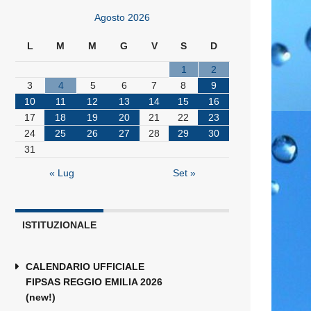
Agosto 2026
L
M
M
G
V
S
D
1
2
3
4
5
6
7
8
9
10
11
12
13
14
15
16
17
18
19
20
21
22
23
24
25
26
27
28
29
30
31
« Lug
Set »
ISTITUZIONALE
CALENDARIO UFFICIALE
FIPSAS REGGIO EMILIA 2026
(new!)