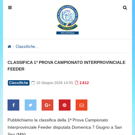
T
T
o
o
g
g
g
g
l
l
e
e
Classifiche
CLASSIFICA 1ª PROVA CAMPIONATO INTERPROV
n
n
a
a
CLASSIFICA 1ª PROVA CAMPIONATO INTERPROVINCIALE
v
v
FEEDER
i
i
g
g
Classifiche
10 Giugno 2026 14:55
2.612
a
a
t
t
i
i
o
o
n
n
Pubblichiamo la classifica della 1ª Prova Campionato
Interprovinciale Feeder disputata Domenica 7 Giugno a San
Siro (MN).