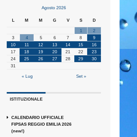
Agosto 2026
L
M
M
G
V
S
D
1
2
3
4
5
6
7
8
9
10
11
12
13
14
15
16
17
18
19
20
21
22
23
24
25
26
27
28
29
30
31
« Lug
Set »
ISTITUZIONALE
CALENDARIO UFFICIALE
FIPSAS REGGIO EMILIA 2026
(new!)