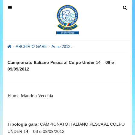
T
T
o
o
g
g
g
g
l
l
e
e
ARCHIVIO GARE
Anno 2012
Anno 2012 – Settore Pesca al Col
n
n
a
a
Campionato Italiano Pesca al Colpo Under 14 – 08 e
v
v
09/09/2012
i
i
g
g
a
a
t
t
Fiuma Mandria Vecchia
i
i
o
o
n
n
Tipologia gara:
CAMPIONATO ITALIANO PESCA AL COLPO
UNDER 14 – 08 e 09/09/2012