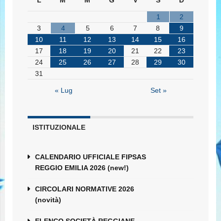
L
M
M
G
V
S
D
1
2
3
4
5
6
7
8
9
10
11
12
13
14
15
16
17
18
19
20
21
22
23
24
25
26
27
28
29
30
31
« Lug
Set »
ISTITUZIONALE
CALENDARIO UFFICIALE FIPSAS
REGGIO EMILIA 2026 (new!)
CIRCOLARI NORMATIVE 2026
(novità)