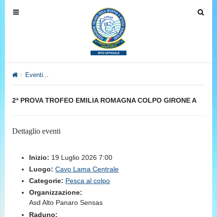
T
T
o
o
g
g
g
g
l
l
e
e
Eventi
2ª PROVA TROFEO EMILIA ROMAGNA COLPO GIRONE 
n
n
a
a
2ª PROVA TROFEO EMILIA ROMAGNA COLPO GIRONE A
v
v
i
i
g
g
Dettaglio eventi
a
a
t
t
Inizio:
19 Luglio 2026 7:00
i
i
Luogo:
Cavo Lama Centrale
o
o
Categorie:
Pesca al colpo
n
n
Organizzazione:
Asd Alto Panaro Sensas
Raduno: