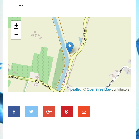
---
+
−
Leaflet
| ©
OpenStreetMap
contributors