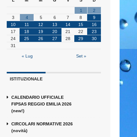
L
M
M
G
V
S
D
1
2
3
4
5
6
7
8
9
10
11
12
13
14
15
16
17
18
19
20
21
22
23
24
25
26
27
28
29
30
31
« Lug
Set »
ISTITUZIONALE
CALENDARIO UFFICIALE
FIPSAS REGGIO EMILIA 2026
(new!)
CIRCOLARI NORMATIVE 2026
(novità)