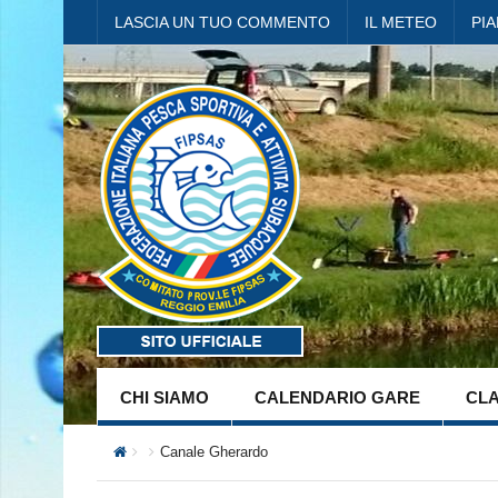
LASCIA UN TUO COMMENTO
IL METEO
PI
CHI SIAMO
CALENDARIO GARE
CLA
Canale Gherardo