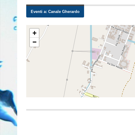
Eventi a:
Canale Gherardo
+
−