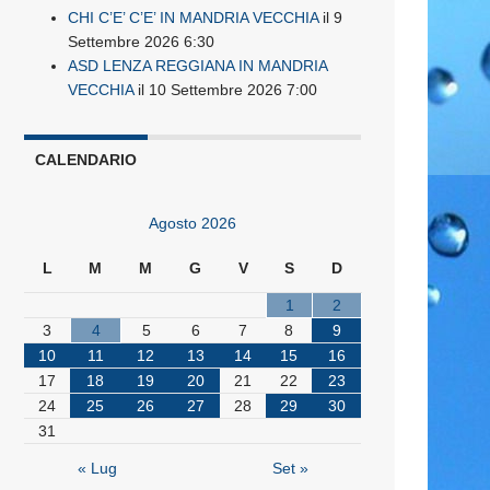
CHI C’E’ C’E’ IN MANDRIA VECCHIA
il 9
Settembre 2026 6:30
ASD LENZA REGGIANA IN MANDRIA
VECCHIA
il 10 Settembre 2026 7:00
CALENDARIO
Agosto 2026
L
M
M
G
V
S
D
1
2
3
4
5
6
7
8
9
10
11
12
13
14
15
16
17
18
19
20
21
22
23
24
25
26
27
28
29
30
31
« Lug
Set »