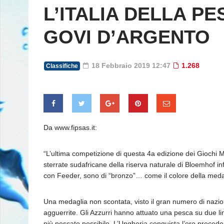
L’ITALIA DELLA P
GOVI D’ARGENTO
18 Febbraio 2019 12:47
1.268
Classifiche
Da www.fipsas.it:
“L’ultima competizione di questa 4a edizione dei Giochi M
sterrate sudafricane della riserva naturale di Bloemhof in
con Feeder, sono di “bronzo”… come il colore della medagl
Una medaglia non scontata, visto il gran numero di nazioni
agguerrite. Gli Azzurri hanno attuato una pesca su due li
più pescato possibile. L’Ungheria conquista l’oro preced