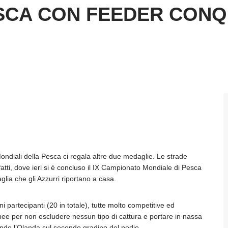
ESCA CON FEEDER CONQ
ondiali della Pesca ci regala altre due medaglie. Le strade
fatti, dove ieri si è concluso il IX Campionato Mondiale di Pesca
ia che gli Azzurri riportano a casa.
 partecipanti (20 in totale), tutte molto competitive ed
nee per non escludere nessun tipo di cattura e portare in nassa
endo l’Olanda sul secondo gradino del podio.