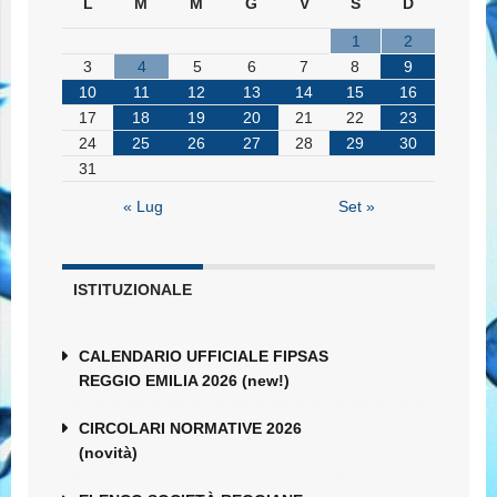
L
M
M
G
V
S
D
1
2
3
4
5
6
7
8
9
10
11
12
13
14
15
16
17
18
19
20
21
22
23
24
25
26
27
28
29
30
31
« Lug
Set »
ISTITUZIONALE
CALENDARIO UFFICIALE FIPSAS
REGGIO EMILIA 2026 (new!)
CIRCOLARI NORMATIVE 2026
(novità)