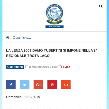
T
T
o
o
g
g
g
g
l
l
e
e
Classifiche
LA LENZA 2009 DAMO TUBERTINI SI IMPONE NEL
n
n
a
a
LA LENZA 2009 DAMO TUBERTINI SI IMPONE NELLA 2ª
v
v
REGIONALE TROTA LAGO
i
i
g
g
Classifiche
8 Maggio 2019 21:50
1.356
a
a
t
t
i
i
o
o
n
n
Domenica 05/05/2019.