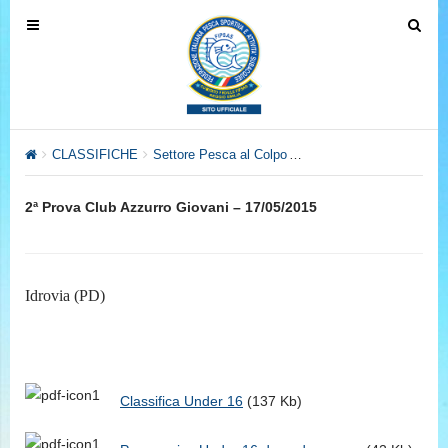
T
T
o
o
g
g
g
g
l
l
e
e
CLASSIFICHE
Settore Pesca al Colpo
Archivio Anno 2015
Clu
n
n
a
a
2ª Prova Club Azzurro Giovani – 17/05/2015
v
v
i
i
g
g
a
a
Idrovia (PD)
t
t
i
i
o
o
n
n
Classifica Under 16
(137 Kb)