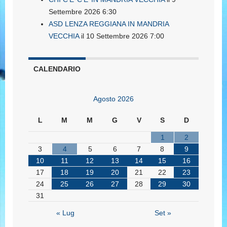
Settembre 2026 6:30
ASD LENZA REGGIANA IN MANDRIA
VECCHIA
il 10 Settembre 2026 7:00
CALENDARIO
Agosto 2026
L
M
M
G
V
S
D
1
2
3
4
5
6
7
8
9
10
11
12
13
14
15
16
17
18
19
20
21
22
23
24
25
26
27
28
29
30
31
« Lug
Set »