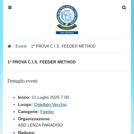
T
T
o
o
g
g
g
g
l
l
e
e
Eventi
1ª PROVA C.I.S. FEEDER METHOD
n
n
a
a
1ª PROVA C.I.S. FEEDER METHOD
v
v
i
i
g
g
Dettaglio eventi
a
a
t
t
Inizio:
11 Luglio 2026 7:00
i
i
Luogo:
Ostellato Vecchio
o
o
Categorie:
Feeder
n
n
Organizzazione:
ASD LENZA PARADISO
Raduno: