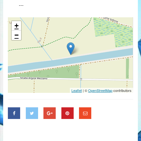
---
+
−
Leaflet
| ©
OpenStreetMap
contributors