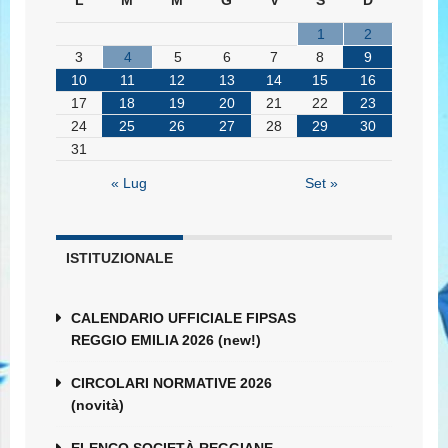
L
M
M
G
V
S
D
1
2
3
4
5
6
7
8
9
10
11
12
13
14
15
16
17
18
19
20
21
22
23
24
25
26
27
28
29
30
31
« Lug
Set »
ISTITUZIONALE
CALENDARIO UFFICIALE FIPSAS
REGGIO EMILIA 2026 (new!)
CIRCOLARI NORMATIVE 2026
(novità)